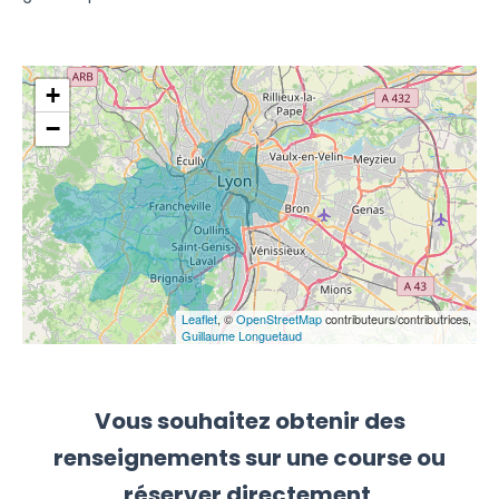
+
−
Leaflet
, ©
OpenStreetMap
contributeurs/contributrices,
Guillaume Longuetaud
Vous souhaitez obtenir des
renseignements sur une course ou
réserver directement
.